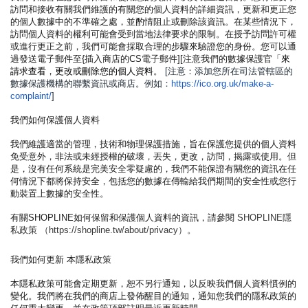
訪問和接收有關我們維護的有關您的個人資料的詳細資訊，更新和更正您
的個人數據中的不準確之處，並酌情阻止或刪除該資訊。在某些情況下，
訪問個人資料的權利可能會受到當地法律要求的限制。在授予訪問許可權
或進行更正之前，我們可能會採取合理的步驟來驗證您的身份。您可以通
過發送電子郵件至{插入商店的CS電子郵件][注意我們的數據保護官「
來
請求查看，更改或刪除您的個人資料
。
[注意：添加您所在司法管轄區的
數據保護機構的聯繫資訊或商店。例如：
https://ico.org.uk/make-a-
complaint/
]
我們如何保護個人資料
我們維護適當的管理，技術和物理保護措施，旨在保護您提供的個人資料
免受意外，非法或未經授權的破壞，丟失，更改，訪問，揭露或使用。但
是，沒有任何系統是完美安全零疑慮的，我們不能保證有關您的資訊在任
何情況下都將保持安全，包括您的數據在傳輸給我們期間的安全性或您行
動裝置上數據的安全性。
有關SHOPLINE如何保留和保護個人資料的資訊，請參閱
SHOPLINE
隱
私政策 （https://shopline.tw/about/privacy）。
我們如何更新 本隱私政策
本隱私政策可能會定期更新，恕不另行通知，以反映我們個人資料慣例的
變化。我們將在我們的商店上發佈醒目的通知，通知您我們的隱私政策的