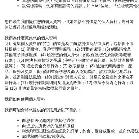
當您訪問我們的社交媒體頁面時提供給我們的資訊（例如您的姓名
設備標識碼，例如有關設備的資訊，如 MAC 位址、IP 位址或其
您自願向我們提供您的個人資料，但如果您不提供您的個人資料，則可能
無法獲得某些服務和促銷活動。
我們為什麼蒐集您的個人資料
商店蒐集個人資料的特定目的皆是為了向您提供商品或服務，包括但不限
於提供：(1) 消費者、客戶管理與服務；(2) 消費者保護；(3) 網路購物及
其他電子商務服務；(4) 驗證您的個人身份 ( 如以保護您免於詐欺等犯罪
行為 )；(5) 解決各種類型之爭議 ( 包括但不限於消費糾紛、智慧財產權爭
議等 )； (6) 增進安全交易行為；(7) 收取債務； (8) 通知您商業機會、產
品、服務及更新；(9) 偵測並保護您及商店免於錯誤、詐欺或其他犯罪行
為，並監測遵法風險；(10) 調查針對個人安全、財產安全及違約之潛在不
法行為；(11) 履行條款與細則及退換貨政策；(12) 依法令所為之行為；以
及 (13) 其他於蒐集當時取得您同意之目的。
我們如何使用個人資料
我們可能會將您提供的資訊用於以下目的：
向您發送促銷內容或其他通信;
向您提供所要求的信息和服務;
與您聯繫以跟進或確認您的訂單，約會，退貨或退款，並向您發送
處理您的付款和/或交易;