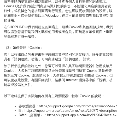
資料主體的瀏覽資訊和點擊資訊，以便查看個人資料主體的網路環境。
Cookies允許我們在訪問商店時識別您的身份，不斷優化商店的使用者友
好性，並根據您的需求對商店進行調整。您也可以更改瀏覽器的設置，以
便瀏覽器不接受我們商店上的Cookie，但這可能會影響您對商店某些功能
的使用。
在SHOPLINE中我們所建立的商店上，藉助Cookie和其他類似技術，我們
可以識別您是否是我們的既有使用者或者會員，而無需在每個頁面上重新
登錄和進行身份驗證。
（3）如何管理「Cookie」
您可以根據自己的偏好來管理或刪除某些類別的追蹤技術。許多瀏覽器都
具有「請勿追蹤」功能，可向商店發送「請勿追蹤」 請求。
除了我們提供的控制之外，您還可以選擇在其互聯網瀏覽器中啟用或禁用
Cookie。大多數互聯網瀏覽器還允許您選擇是禁用所有 Cookie 還是僅禁
用第三方 Cookie。默認情況下，大多數互聯網瀏覽器 都接受 Cookie，但
可以更改此設置。有關詳細資訊，請參閱 Internet 瀏覽器中的「説明」功
能表或設備的文件。
以下連結提供了有關如何在所有主流瀏覽器中控制 Cookie 的說明：
谷歌瀏覽器：https://support.google.com/chrome/answer/95647?
IE：https://support.microsoft.com/en-us/help/260971/description
Safari（桌面版）：https://support.apple.com/kb/PH5042?locale=