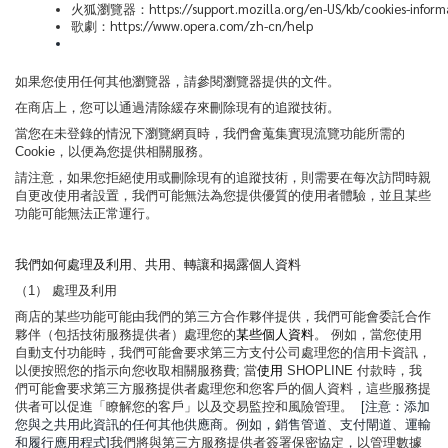
火狐瀏覽器：https://support.mozilla.org/en-US/kb/cookies-informat
歌劇：https://www.opera.com/zh-cn/help
如果您使用任何其他瀏覽器，請參閱瀏覽器提供的文件。
在商店上，您可以通過清除緩存來刪除現有的追蹤技術。
當您在未登錄的情況下瀏覽網頁時，我們會蒐集實現流覽功能所需的
Cookie，以便為您提供相關服務。
請注意，如果您拒絕使用或刪除現有的追蹤技術，則需要在每次訪問時親
自更改使用者設置，我們可能無法為您提供優質的使用者體驗，並且某些
功能可能無法正常運行。
我們如何處理及利用、共用、轉讓和揭露個人資料
（1） 處理及利用
商店的某些功能可能由我們的第三方合作夥伴提供，我們可能會委託合作
夥伴（包括技術服務提供者）處理您的
某些個人資料
。 例如，當您使用
自動支付功能時，我們可能會要求第三方支付公司處理您的信用卡資訊，
以便按照您的指示向您收取相關服務費; 當
使用
SHOPLINE 付款時，我
們可能會要求第三方服務提供者處理您和您客戶的個人資料，這些服務提
供者可以促進「瞭解您的客戶」以及交易監控和風險管理。
[注意：添加
您與之共用此資訊的任何其他供應商。例如，銷售管道、支付閘道、運輸
和履行應用程式]
我們將與第三方服務提供者簽署保密協定，以管理數據