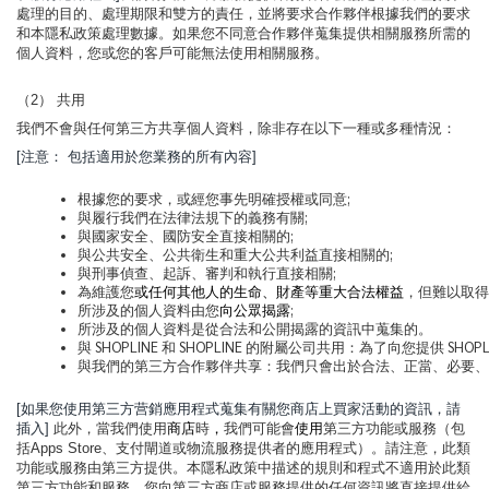
處理的目的、處理期限和雙方的責任，並將要求合作夥伴根據我們的要求
和本隱私政策處理數據。如果您不同意合作夥伴蒐集提供相關服務所需的
個人資料，您或您的客戶可能無法使用相關服務。
（2） 共用
我們不會與任何第三方共享個人資料，除非存在以下一種或多種情況：
[注意： 包括適用於您業務的所有內容]
根據您的要求，或經您事先明確授權或同意;
與履行我們在法律法規下的義務有關;
與國家安全、國防安全直接相關的;
與公共安全、公共衛生和重大公共利益直接相關的;
與刑事偵查、起訴、審判和執行直接相關;
為維護您
或任何其他人的生命、財產等重大合法權益
，但難以取得
所涉及的個人資料由您
向公眾揭露
;
所涉及的個人資料是從合法和公開揭露的資訊中蒐集的。
與 SHOPLINE 和 SHOPLINE 的附屬公司共用：為
與我們的第三方合作夥伴共享：我們只會出於合法、正當、必要、
[如果您使用第三方营銷應用程式蒐集有關您商店上買家活動的資訊，請
插入]
此外，當我們使用
商店
時
，
我們可能會
使用
第三方功能或服務（包
括Apps Store、支付閘道或物流服務提供者的應用程式）。請注意，此類
功能或服務由第三方提供。本隱私政策中描述的規則和程式不適用於此類
第三方功能和服務。您向第三方商店或服務提供的任何資訊將直接提供給