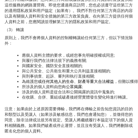
這些服務的網路運營商。即使您通過商店訪問，您也必須遵守這些第三方
的適用隱私政策和用戶協定（如果有）。我們不對任何第三方商店的內容
以及有關個人資料和安全措施的第三方政策負責。在向第三方提供任何個
人資料之前，您應閱讀並理解第三方的隱私政策和用戶協定。
（3） 轉讓
原則上，我們不會將個人資料的控制權轉讓給任何第三方，但以下情況除
外：
應個人資料主體的要求，或經您事先明確授權或同意;
與履行我們在法律法規下的義務有關;
與國家安全、國防安全直接相關的;
與公共安全、公共衛生和重大公共利益直接相關的;
與刑事偵查、起訴、審判和執行直接相關;
為維護您
或任何其他人的生命、財產等重大合法權益
，但難以獲得
所涉及的個人資料由您
向公眾揭露
;
涉及的個人資料是從合法和公開揭露的資訊中蒐集的;
在收購、合併、重組或破產後經營實體發生變化時進行轉讓。
注意：如果由於上述原因需要傳輸，我們將在傳輸之前告知您資訊的目的
和類型以及受讓人（如果涉及敏感信息，我們也會通知您），並徵得您的
同意，除非法律或法規另有規定。受讓人將繼續履行本協定項下的個人資
料相關義務。如果我們破產或停止運營，並且沒有受讓人，我們將刪除或
匿名化您的個人資料。