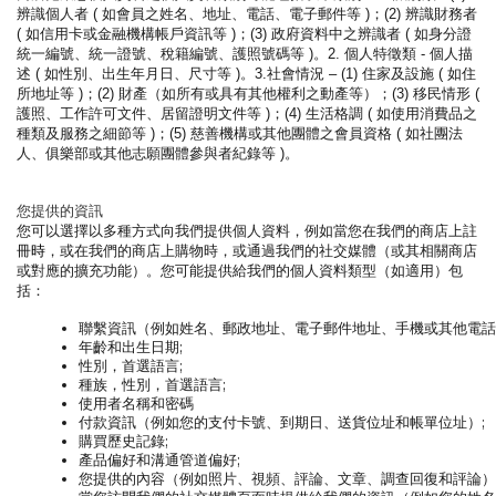
辨識個人者 ( 如會員之姓名、地址、電話、電子郵件等 )；(2) 辨識財務者
( 如信用卡或金融機構帳戶資訊等 )；(3) 政府資料中之辨識者 ( 如身分證
統一編號、統一證號、稅籍編號、護照號碼等 )。2. 個人特徵類 - 個人描
述 ( 如性別、出生年月日、尺寸等 )。3.社會情況 – (1) 住家及設施 ( 如住
所地址等 )；(2) 財產（如所有或具有其他權利之動產等）；(3) 移民情形 (
護照、工作許可文件、居留證明文件等 )；(4) 生活格調 ( 如使用消費品之
種類及服務之細節等 )；(5) 慈善機構或其他團體之會員資格 ( 如社團法
人、俱樂部或其他志願團體參與者紀錄等 )。
您提供的資訊
您可以選擇以多種方式向我們提供個人資料，例如當您在我們的商店上註
冊
時
，或在我們的商店上購物時，或通過我們的社交媒體（或其相關商店
或對應的擴充功能）。您可能提供給我們的個人資料類型（如適用）包
括：
聯繫資訊（例如姓名、郵政地址、電子郵件地址、手機或其他電話
年齡和出生日期;
性別，首選語言;
種族，性別，首選語言;
使用者名稱和密碼
付款資訊（例如您的支付卡號、到期日、送貨位址和帳單位址）;
購買歷史記錄;
產品偏好和溝通管道偏好;
您提供的內容（例如照片、視頻、評論、文章、調查回復和評論）