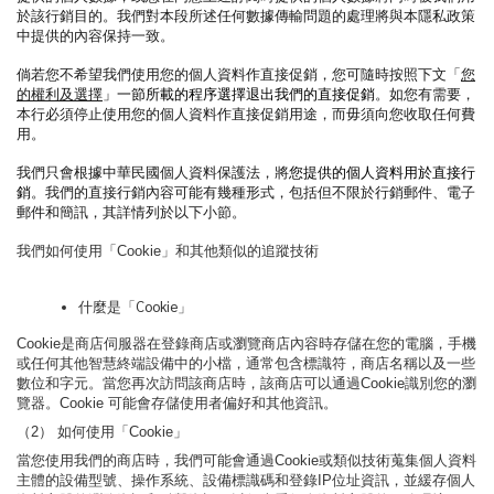
於該行銷目的。我們對本段所述任何數據傳輸問題的處理將與本隱私政策
中提供的內容保持一致。
倘若您不希望我們使用您的個人資料作直接促銷，您可隨時按照下文「
您
的權利及選擇
」一節所載的程序選擇退出我們的直接促銷
。如您有需要，
本行必須停止使用您的個人資料作直接促銷用途，而毋須向您收取任何費
用。
我們只會根據中華民國個人資料保護法，將
您提供的個人資料用於直接行
銷
。我們的直接行銷內容可能有幾種形式，包括但不限於行銷郵件、電子
郵件和簡訊，其詳情列於以下小節。
我們如何使用「Cookie」和其他類似的追蹤技術
什麼是「Cookie」
Cookie是商店伺服器在登錄商店或瀏覽商店內容時存儲在您的電腦，手機
或任何其他智慧終端設備中的小檔，通常包含標識符，商店名稱以及一些
數位和字元。當您再次訪問該商店時，該商店可以通過Cookie識別您的瀏
覽器。Cookie 可能會存儲使用者偏好和其他資訊。
（2） 如何使用「Cookie」
當您使用我們的商店時，我們可能會通過Cookie或類似技術蒐集個人資料
主體的設備型號、操作系統、設備標識碼和登錄IP位址資訊，並緩存個人