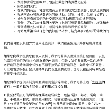
創建和管理您的帳戶，包括訪問您的購買歷史記錄;
回復您的詢問;
在我們的商店、社交媒體商店和其他地方定製廣告，以滿足您的興
與您溝通並管理您參與的特殊活動、競賽、抽獎、活動（如有）、
操作並與您就我們的社交網路或[移動應用程式]進行溝通;
運營、評估和改進我們的業務（包括開發新產品和服務，增強和改
遵守適用的法律要求、相關行業標準和我們的政策;
為避免重複並確保您的資訊的準確性，請定期在內部或通過我們的
我們還可能以其他方式使用這些資訊，我們在蒐集資訊時會發出具體通
知。
如果您向我們提供您的個人資料，我們打算將其用於直接行銷目的，以提
供或宣傳我們的商品和/或服務的可用性。但是，我們會在第一次向您傳
送行銷訊息時確認您並沒有不願意接受該等行銷訊息；如果您並不願意，
可以在首次接受行銷訊息時向我們表達您的意願，也可以在任何時候拒絕
再接受行銷訊息。
如您向我們提供有關資料並明確同意該等用途，我們可將上述
「
您提供
的
資料」一節所載的各類個人資料用於直接促銷。
直接營銷通訊可能透過各種渠道發送給您，包括 電話、郵寄、電郵、簡
訊、手機應用程式、網路應用程式、社交媒體商店及其他通訊方式。 [注
意：包括適用於您業務的所有內容] 如果已經徵得您的同意，您在表格中
提供的個人數據，或您在同意上述訂閱時提供的個人數據將同時被我們用