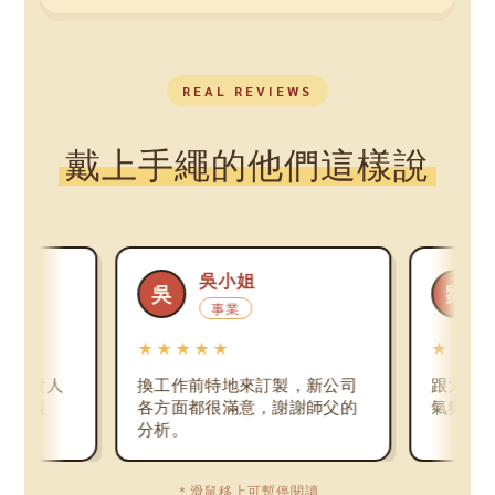
REAL REVIEWS
戴上手繩的他們這樣說
吳小姐
劉先生
劉
事業
感情
★★★
★★★★★
前特地來訂製，新公司
跟太太的關係緩和很多，家裡
都很滿意，謝謝師父的
氣氛比以前融洽，很神奇。
＊滑鼠移上可暫停閱讀