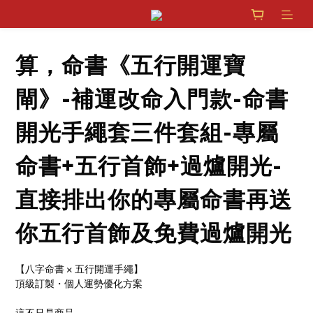
算，命書《五行開運寶
閘》-補運改命入門款-命書
開光手繩套三件套組-專屬
命書+五行首飾+過爐開光-
直接排出你的專屬命書再送
你五行首飾及免費過爐開光
【八字命書 × 五行開運手繩】
頂級訂製・個人運勢優化方案
這不只是商品，