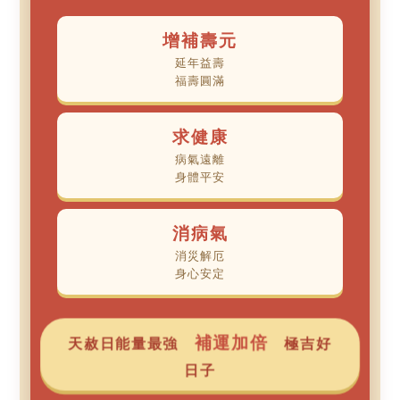
增補壽元
延年益壽
福壽圓滿
求健康
病氣遠離
身體平安
消病氣
消災解厄
身心安定
補運加倍
天赦日能量最強
極吉好
日子