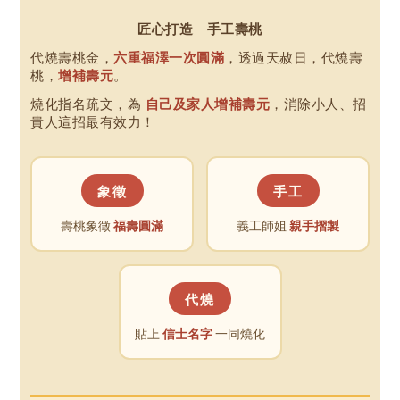
匠心打造 手工壽桃
代燒壽桃金，
六重福澤一次圓滿
，透過天赦日，代燒壽
桃，
增補壽元
。
燒化指名疏文，為
自己及家人增補壽元
，消除小人、招
貴人這招最有效力！
象徵
手工
壽桃象徵
福壽圓滿
義工師姐
親手摺製
代燒
貼上
信士名字
一同燒化