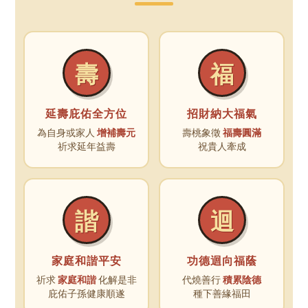
壽
福
延壽庇佑全方位
招財納大福氣
為自身或家人
增補壽元
壽桃象徵
福壽圓滿
祈求延年益壽
祝貴人牽成
諧
迴
家庭和諧平安
功德迴向福蔭
祈求
家庭和諧
化解是非
代燒善行
積累陰德
庇佑子孫健康順遂
種下善緣福田