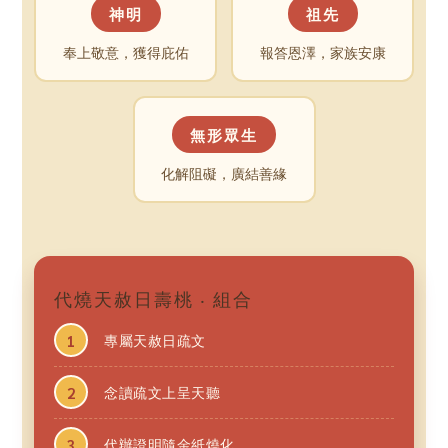
神明
祖先
奉上敬意，獲得庇佑
報答恩澤，家族安康
無形眾生
化解阻礙，廣結善緣
代燒天赦日壽桃 ‧ 組合
專屬天赦日疏文
念讀疏文上呈天聽
代辦證明隨金紙燒化