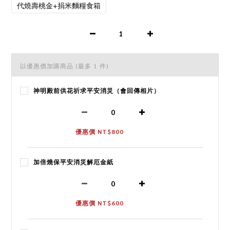
代燒壽桃金+捐米麵糧食箱
以優惠價加購商品
(最多 1 件)
神明殿前供花祈求平安消災（會回傳相片）
優惠價 NT$800
加倍燒保平安消災解厄金紙
優惠價 NT$600