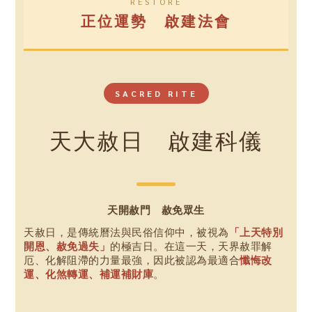
RESTORE
正位運勢 啟建法會
SACRED RITE
天大赦日 啟建科儀
天開赦門 赦免眾生
天赦日，是傳統曆法與民俗信仰中，被視為
「上天特別
開恩、赦免過失」
的極吉日。在這一天，天界赦罪解
厄、化解阻滯的力量最強，因此被認為最適合
懺悔改
運、化煞轉運、補運補財庫
。