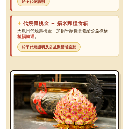
給予代燒證明
代燒壽桃金 ＋ 捐米麵糧食箱
天赦日代燒壽桃金，加捐米麵糧食箱給公益機構，
植福轉運
。
給予代燒證明及公益機構感謝狀