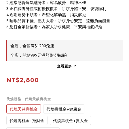
2.經常感覺病氣纏身者：容易疲勞、精神不佳
3.正在調養身體或術後恢復者：祈求身體平安、恢復順利
4.近期運勢不順者：希望化解劫煞、消災解厄
5.睡眠品質不佳、壓力大者：祈求身心安定、遠離負面能量
6.想替全家祈福者：為家人祈求健康、平安與福氣綿延
全店，全館滿$1200免運
全店，開站999元滿額贈-消磁碗
查看更多
NT$2,800
代燒規格
: 代燒天赦壽桃金
代燒天赦壽桃金
代燒壽桃金+健康金
代燒壽桃金+招財金
代燒壽桃金+貴人金