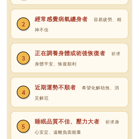
經常感覺病氣纏身者
容易疲勞、精
2
神不佳
正在調養身體或術後恢復者
祈求
3
身體平安、恢復順利
近期運勢不順者
希望化解劫煞、消
4
災解厄
睡眠品質不佳、壓力大者
祈求身
5
心安定、遠離負面能量