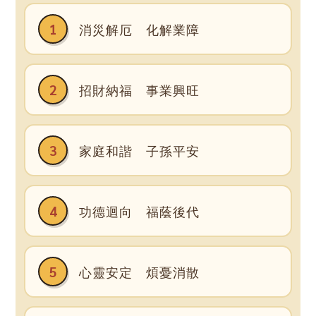
1
消災解厄 化解業障
2
招財納福 事業興旺
3
家庭和諧 子孫平安
4
功德迴向 福蔭後代
5
心靈安定 煩憂消散