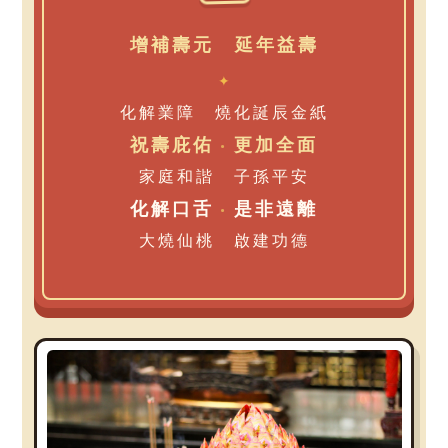
增補壽元 延年益壽
✦
化解業障 燒化誕辰金紙
祝壽庇佑
‧
更加全面
家庭和諧 子孫平安
化解口舌
‧
是非遠離
大燒仙桃 啟建功德