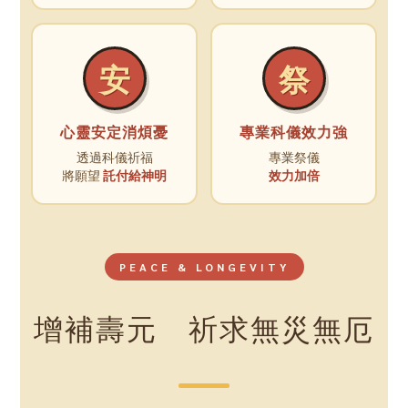
安
祭
心靈安定消煩憂
專業科儀效力強
透過科儀祈福
專業祭儀
將願望
託付給神明
效力加倍
PEACE & LONGEVITY
增補壽元 祈求無災無厄