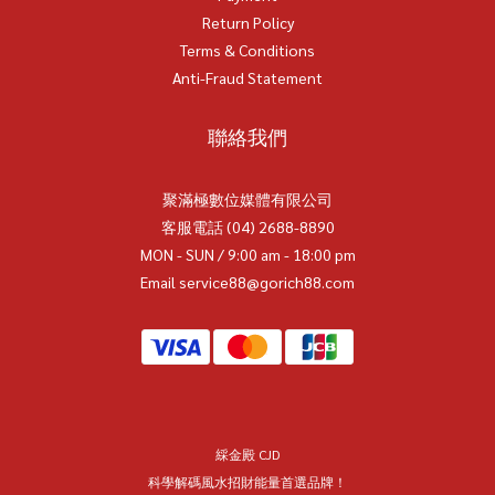
Return Policy
Terms & Conditions
Anti-Fraud Statement
聯絡我們
聚滿極數位媒體有限公司
客服電話 (04) 2688-8890
MON - SUN / 9:00 am - 18:00 pm
Email service88@gorich88.com
綵金殿 CJD
科學解碼風水招財能量首選品牌！