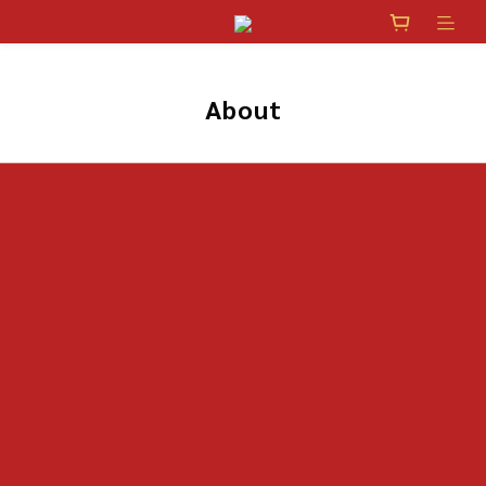
About